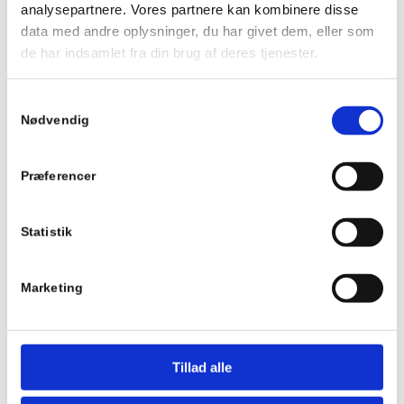
analysepartnere. Vores partnere kan kombinere disse
yderst rimelig pris.
data med andre oplysninger, du har givet dem, eller som
Jeg kan kun anbefale Kort og Godt køreskole hvis
de har indsamlet fra din brug af deres tjenester.
det er effektiv og god betjening du ønsker når du
skal tage kørekort.
Se Cookie & Privatlivspolitik
her
Samtykkevalg
Nødvendig
Casper
Præferencer
Statistik
Marketing
Tillad alle