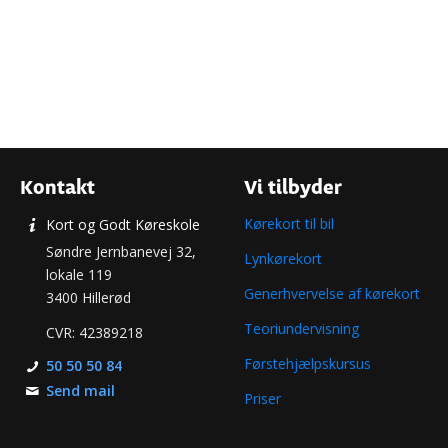
Kontakt
Vi tilbyder
Kørekort til bil
Kort og Godt Køreskole
Søndre Jernbanevej 32,
Lynkørekort
lokale 119
Generhvervelse af kørekort​
3400 Hillerød
Teoriundervisning
CVR: 42389218
Førstehjælpskursus
50 50 50 84
Send mail
Priser