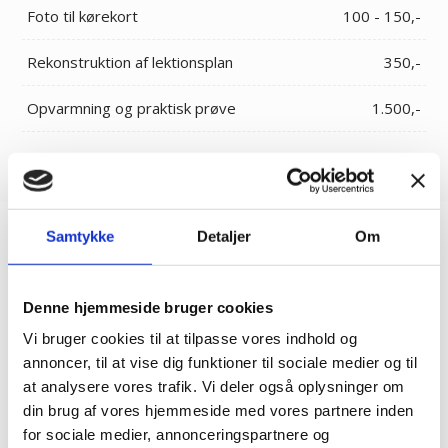
Foto til kørekort
100 - 150,-
Rekonstruktion af lektionsplan
350,-
Opvarmning og praktisk prøve
1.500,-
Samtykke
Detaljer
Om
Det siger vores elever
Denne hjemmeside bruger cookies
Vi bruger cookies til at tilpasse vores indhold og
Jeg kan kun skrive godt om, og rose, Kort og Godt
annoncer, til at vise dig funktioner til sociale medier og til
køreskole. Det var en yderst behagelig og givende
at analysere vores trafik. Vi deler også oplysninger om
(1stk kørekort) oplevelse jeg havde af
din brug af vores hjemmeside med vores partnere inden
undervisningen, køretimerne og servicen plus en
for sociale medier, annonceringspartnere og