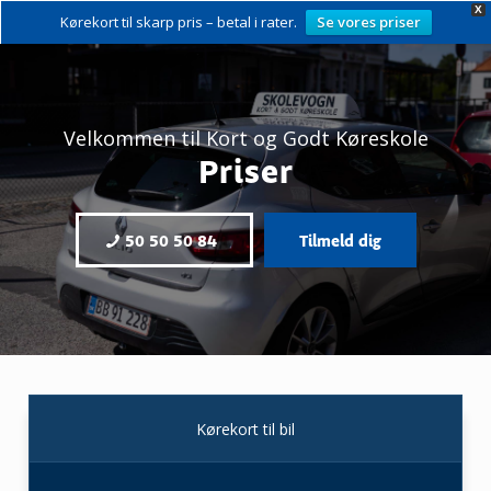
X
Kørekort til skarp pris – betal i rater.
Se vores priser
Velkommen til Kort og Godt Køreskole
Priser
50 50 50 84
Tilmeld dig
Kørekort til bil