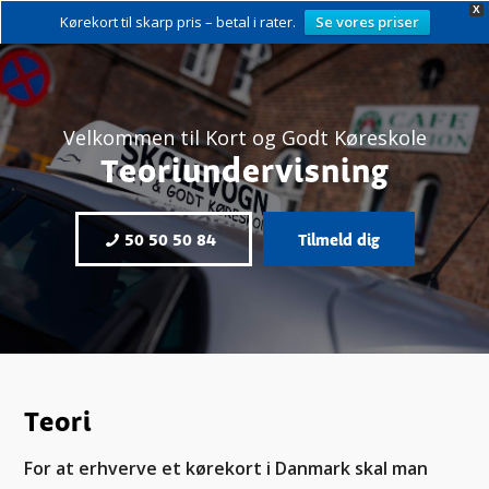
X
Kørekort til skarp pris – betal i rater.
Se vores priser
Velkommen til Kort og Godt Køreskole
Teoriundervisning
50 50 50 84
Tilmeld dig
Teori
For at erhverve et kørekort i Danmark skal man